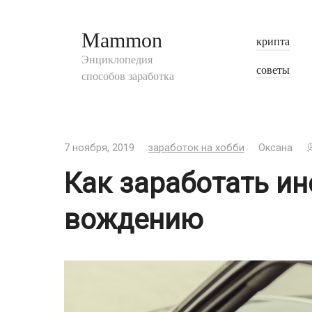
Перейти
к
Mammon
крипта
контенту
Энциклопедия
советы
способов заработка
7 ноября, 2019
заработок на хобби
Оксана
Как заработать ин
вождению