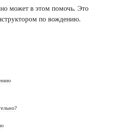
но может в этом помочь. Это
нструктором по вождению.
ению
тельно?
ию