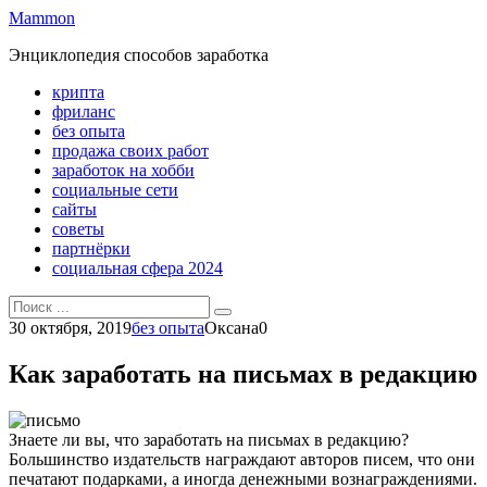
Перейти
Mammon
к
Энциклопедия способов заработка
контенту
крипта
фриланс
без опыта
продажа своих работ
заработок на хобби
социальные сети
сайты
советы
партнёрки
социальная сфера 2024
Search
for:
30 октября, 2019
без опыта
Оксана
0
Как заработать на письмах в редакцию
Знаете ли вы, что заработать на письмах в редакцию?
Большинство издательств награждают авторов писем, что они
печатают подарками, а иногда денежными вознаграждениями.